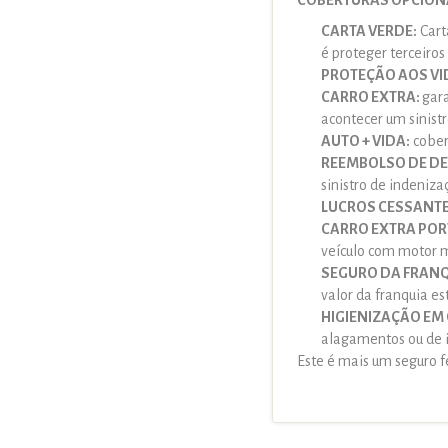
COBERTURAS OPCIONA
CARTA VERDE:
Cart
é proteger terceiros
PROTEÇÃO AOS VI
CARRO EXTRA:
gara
acontecer um sinist
AUTO + VIDA:
cober
REEMBOLSO DE DE
sinistro de indeniz
LUCROS CESSANTE
CARRO EXTRA POR
veículo com motor m
SEGURO DA FRANQ
valor da franquia es
HIGIENIZAÇÃO EM
alagamentos ou de in
Este é mais um seguro 