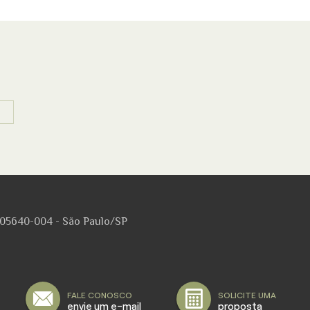
5640-004 - São Paulo/SP
FALE CONOSCO
SOLICITE UMA
envie um e-mail
proposta