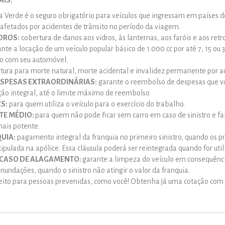
IS:
a Verde é o seguro obrigatório para veículos que ingressam em países d
 afetados por acidentes de trânsito no período da viagem.
DROS:
cobertura de danos aos vidros, às lanternas, aos faróis e aos retro
nte a locação de um veículo popular básico de 1.000 cc por até 7, 15 ou
ro com seu automóvel.
tura para morte natural, morte acidental e invalidez permanente por a
SPESAS EXTRAORDINÁRIAS:
garante o reembolso de despesas que vo
ação integral, até o limite máximo de reembolso
S:
para quem utiliza o veículo para o exercício do trabalho.
TE MÉDIO:
para quem não pode ficar sem carro em caso de sinistro e f
ais potente.
UIA:
pagamento integral da franquia no primeiro sinistro, quando os p
tipulada na apólice. Essa cláusula poderá ser reintegrada quando for util
 CASO DE ALAGAMENTO:
garante a limpeza do veículo em consequênc
undações, quando o sinistro não atingir o valor da franquia.
feito para pessoas prevenidas, como você! Obtenha já uma cotação com 