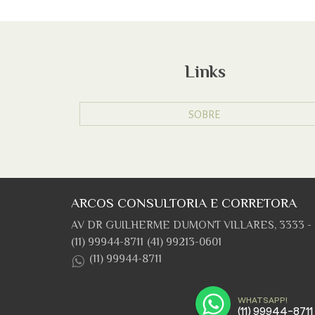
Links
SOBRE
ARCOS CONSULTORIA E CORRETORA
AV DR GUILHERME DUMONT VILLARES, 3333 - 0
(11) 99944-8711
(41) 99213-0601
(11) 99944-8711
WHATSAPP!
(11) 99944-8711