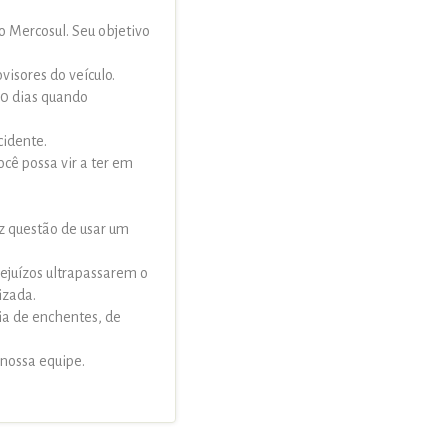
o Mercosul. Seu objetivo
visores do veículo.
 30 dias quando
cidente.
cê possa vir a ter em
az questão de usar um
rejuízos ultrapassarem o
izada.
ia de enchentes, de
nossa equipe.