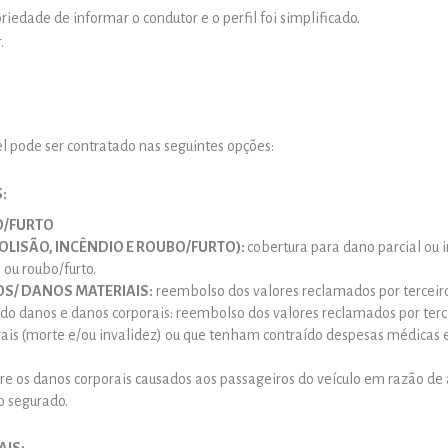
iedade de informar o condutor e o perfil foi simplificado.
.
 pode ser contratado nas seguintes opções:
:
O/FURTO
OLISÃO, INCÊNDIO E ROUBO/FURTO):
cobertura para dano parcial ou 
 ou roubo/furto.
OS/ DANOS MATERIAIS:
reembolso dos valores reclamados por terceiro
ido danos e danos corporais: reembolso dos valores reclamados por ter
rais (morte e/ou invalidez) ou que tenham contraído despesas médicas 
e os danos corporais causados aos passageiros do veículo em razão de 
o segurado.