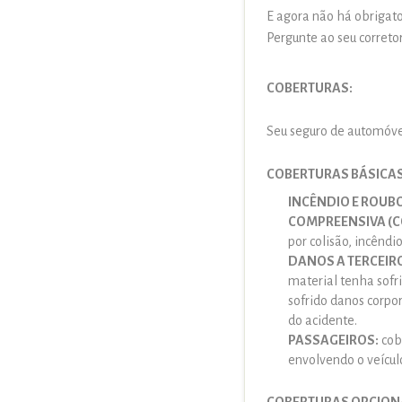
E agora não há obrigator
Pergunte ao seu corretor
COBERTURAS:
Seu seguro de automóvel
COBERTURAS BÁSICAS
INCÊNDIO E ROUB
COMPREENSIVA (C
por colisão, incêndio
DANOS A TERCEIR
material tenha sofr
sofrido danos corpo
do acidente.
PASSAGEIROS:
cobr
envolvendo o veícul