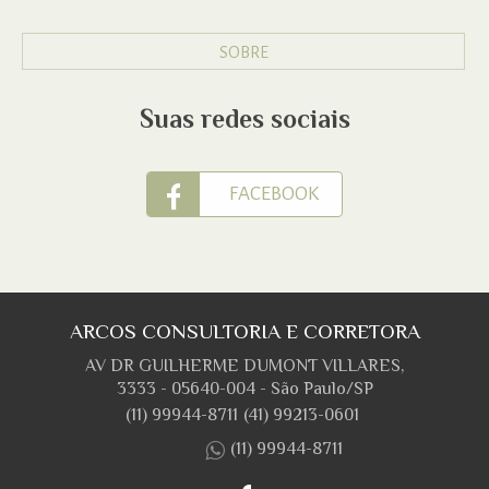
SOBRE
Suas redes sociais
FACEBOOK
ARCOS CONSULTORIA E CORRETORA
AV DR GUILHERME DUMONT VILLARES,
3333 - 05640-004 - São Paulo/SP
(11) 99944-8711
(41) 99213-0601
(11) 99944-8711