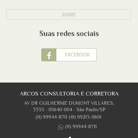
SOBRE
Suas redes sociais
FACEBOOK
ARCOS CONSULTORIA E CORRETORA
AV DR GUILHERME DUMONT VILLARES,
3333 - 05640-004 - São Paulo/SP
(11) 99944-8711
(41) 99213-0601
(11) 99944-8711