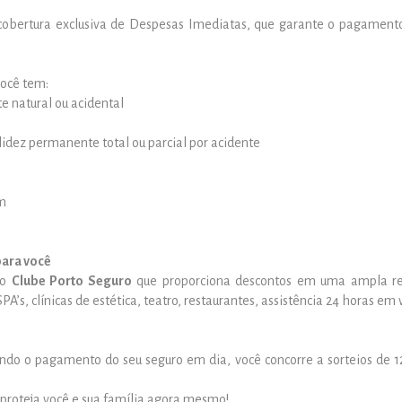
obertura exclusiva de Despesas Imediatas, que garante o pagamento
ocê tem:
e natural ou acidental
lidez permanente total ou parcial por acidente
m
para você
 o
Clube Porto Seguro
que proporciona descontos em uma ampla re
A’s, clínicas de estética, teatro, restaurantes, assistência 24 horas em
do o pagamento do seu seguro em dia, você concorre a sorteios de 12 
 proteja você e sua família agora mesmo!