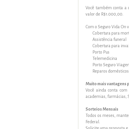
Você também conta a c
valor de R$1.000,00.
Com o Seguro Vida On v
Cobertura para mort
Assistência funeral
Cobertura para inva
Porto Pus
Telemedicina
Porto Seguro Viage
Reparos domésticos
Muito mais vantagens 
Você ainda conta com
academias, farmácias, SP
Sorteios Mensais
Todos os meses, manten
Federal.
Solicite uma proposta e